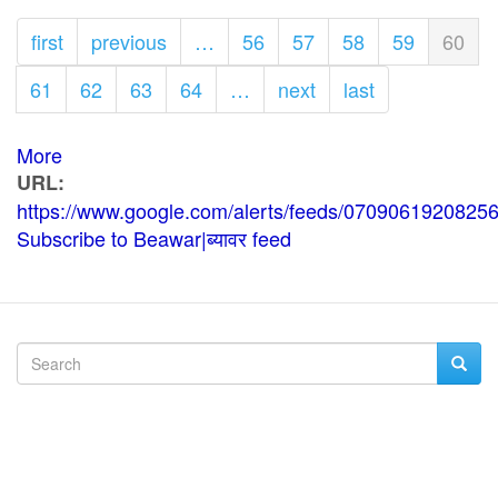
Pagination
First
first
Previous
previous
…
Page
56
Page
57
Page
58
Page
59
Curre
60
page
page
page
Page
61
Page
62
Page
63
Page
64
…
Next
next
Last
last
page
page
More
posts
URL
about
https://www.google.com/alerts/feeds/07090619208
Beawar|
Subscribe to Beawar|ब्यावर feed
ब्यावर
Search
Searc
Search