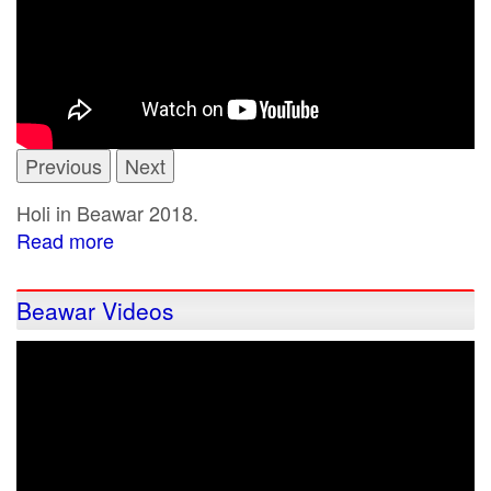
Previous
Next
Holi in Beawar 2018.
Read more
about
Holi
and
Beawar Videos
Gair